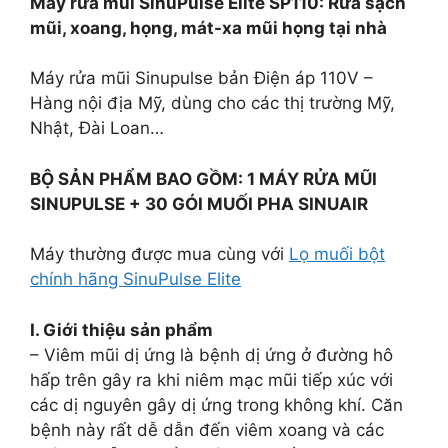
Máy rửa mũi SinuPulse Elite SP110: Rửa sạch
Điện
mũi, xoang, họng, mát-xa mũi họng tại nhà
110V
số
Máy rửa mũi Sinupulse bản Điện áp 110V –
lượng
Hàng nội địa Mỹ, dùng cho các thị trường Mỹ,
Nhật, Đài Loan…
BỘ SẢN PHẨM BAO GỒM: 1 MÁY RỬA MŨI
SINUPULSE + 30 GÓI MUỐI PHA SINUAIR
Máy thường được mua cùng với
Lọ muối bột
chính hãng SinuPulse Elite
I. Giới thiệu sản phẩm
– Viêm mũi dị ứng là bệnh dị ứng ở đường hô
hấp trên gây ra khi niêm mạc mũi tiếp xúc với
các dị nguyên gây dị ứng trong không khí. Căn
bệnh này rất dễ dẫn đến viêm xoang và các