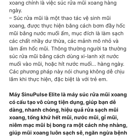
xoang chính là việc súc rửa mũi xoang hàng
ngày.
– Súc rửa mũi là một thao tác vệ sinh mũi
xoang, được thực hiện bằng cách bơm đầy hốc
mũi bằng nước muối ấm, mục đích là làm sạch
các chất nhầy dư thừa, các mảnh mô nhỏ và
làm ẩm hốc mũi. Thông thường người ta thường
súc rửa mũi bằng cách dùng xi-lanh xịt nước
muối vào mũi, hoặc hít nước muối… hàng ngày.
Các phương pháp này nói chung không dễ chịu
lắm khi thực hiện, đặc biệt là với trẻ em.
Máy SinuPulse Elite
là máy súc rửa mũi xoang
có cấu tạo vô cùng tiện dụng, giúp bạn dễ
dàng, nhanh chóng, hiệu quả rửa sạch mũi
xoang, tống khứ hết mũi, nước mũi, gỉ mũi,
niêm mạc mũi bị bong ra một cách nhẹ nhàng,
giúp mũi xoang luôn sạch sẽ, ngăn ngừa bệnh