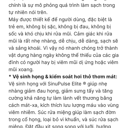
chính là sự mô phỏng quá trình làm sạch trong
tự nhiên nói trên.
Máy được thiết kế để người dùng, đặc biệt là
trẻ em, không bị sặc, không bị đau, không bị
sốc và khó chịu khi rửa mũi. Cảm giác khi rửa
mũi là rất nhẹ nhàng, dễ chịu, dễ dàng, sạch sẽ
và sảng khoái. Vì vậy nó nhanh chóng trở thành
vật dụng hàng ngày không thể thiếu của các gia
đình có người hay bị viêm mũi dị ứng hoặc viêm
mũi xoang.
* Vệ sinh họng & kiểm soát hơi thở thơm mát:
Vệ sinh họng với SinuPulse Elite ® giúp nhẹ
nhàng giảm đau họng, giảm sưng tấy và tăng
cường khả năng tự làm lành vết thương bằng
cách mát-xa, kích thích lưu lượng máu vào vùng
viêm nhiễm. Súc rửa miệng giúp làm sạch đờm
trong cổ họng, loại bỏ vi khuẩn, và súc rửa sạch
miệng. Đặt đầu xịt song song với lưỡi, hướng