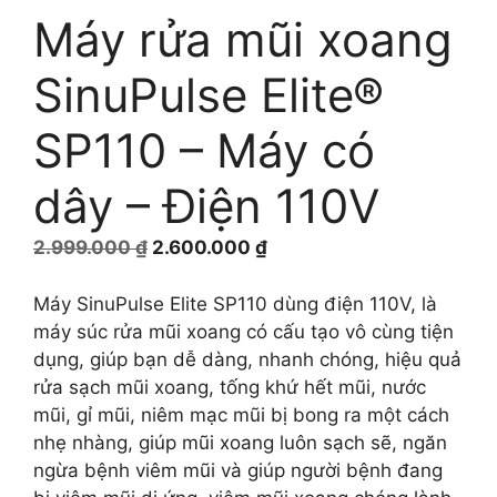
Máy rửa mũi xoang
SinuPulse Elite®
SP110 – Máy có
dây – Điện 110V
Giá
Giá
2.999.000
₫
2.600.000
₫
gốc
hiện
là:
tại
Máy SinuPulse Elite SP110 dùng điện 110V, là
2.999.000 ₫.
là:
máy súc rửa mũi xoang có cấu tạo vô cùng tiện
2.600.000 ₫.
dụng, giúp bạn dễ dàng, nhanh chóng, hiệu quả
rửa sạch mũi xoang, tống khứ hết mũi, nước
mũi, gỉ mũi, niêm mạc mũi bị bong ra một cách
nhẹ nhàng, giúp mũi xoang luôn sạch sẽ, ngăn
ngừa bệnh viêm mũi và giúp người bệnh đang