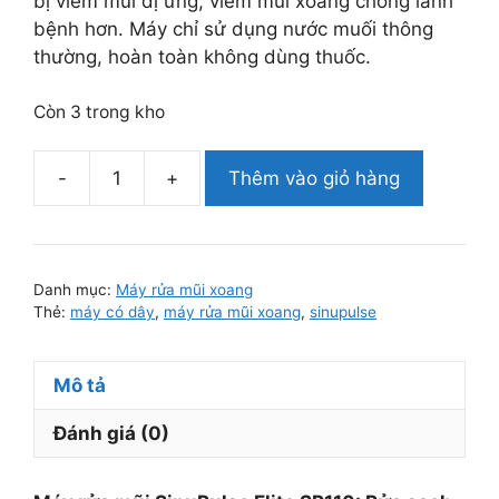
bị viêm mũi dị ứng, viêm mũi xoang chóng lành
bệnh hơn. Máy chỉ sử dụng nước muối thông
thường, hoàn toàn không dùng thuốc.
Còn 3 trong kho
-
+
Thêm vào giỏ hàng
Máy
rửa
mũi
xoang
Danh mục:
Máy rửa mũi xoang
SinuPulse
Thẻ:
máy có dây
,
máy rửa mũi xoang
,
sinupulse
Elite®
SP110
Mô tả
-
Máy
Đánh giá (0)
có
dây
-