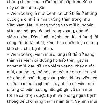
chứng nhiễm khuẩn đường hô hấp trên. Bệnh
này có tính di truyền.
– Viêm xoang là một bệnh rất phổ biến ở những
quốc gia ô nhiễm môi trường trầm trọng như
Việt Nam. Nếu đường thông vào mũi bị nghẽn,
vi khuẩn sẽ gây tác hại trong xoang, dẫn tới
viêm nhiễm. Đây là căn bệnh kéo dài, điều trị rồi
cũng rất dễ tái phát, kèm theo nhiều triệu chứng
khó chịu cho bệnh nhân.
– Viêm xoang, viêm mũi dị ứng rất dễ trở nặng
thành ra viêm cả đường hô hấp trên, gây ra
nghẹt mũi, đau đầu do viêm xoang, chảy nước
mũi, đau họng, thở hôi, ho. Với trẻ em nhiều khi
dễ dẫn tới phải dùng kháng sinh, kháng viêm và
nhiều loại thuốc xịt mũi. Tuy nhiên cả viêm mũi
dị ứng và viêm xoang nếu giữ gìn vệ sinh mũi
tốt sẽ cải thiện được bệnh và phòng ngừa bệnh
không để cho nặng thành mãn tính. Vệ sinh mũi