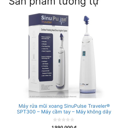
Sản phẩm tương tự
Máy rửa mũi xoang SinuPulse Traveler®
SPT300 – Máy cầm tay – Máy không dây
0
1.990.000
₫