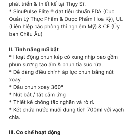
phát triển & thiết kế tại Thụy Sĩ.
* SinuPulse Elite ® đạt tiêu chuẩn FDA (Cục
Quản Lý Thực Phẩm & Dược Phẩm Hoa Kỳ), UL
(Liên hiệp các phòng thí nghiệm Mỹ) & CE (Ủy
ban Châu Âu)
II. Tính năng nổi bật
* Hoạt động phun kép có xung nhịp bao gồm
phun sương tạo ẩm & phun tia súc rửa.
* Dễ dàng điều chỉnh áp lực phun bằng nút
xoay
* Đầu phun xoay 360º
* Nút bật / tắt cảm ứng
* Thiết kế chống tắc nghẽn và rò rỉ.
* Két chứa nước muối dung tích 700ml với vạch
chia.
III. Cơ chế hoạt động