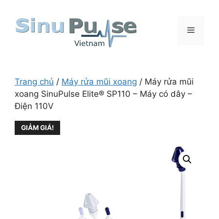
Chuyển
đến
nội
Menu
dung
Trang chủ
/
Máy rửa mũi xoang
/ Máy rửa mũi
xoang SinuPulse Elite® SP110 – Máy có dây –
Điện 110V
GIẢM GIÁ!