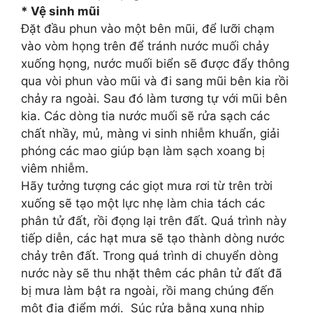
* Vệ sinh mũi
Đặt đầu phun vào một bên mũi, để lưỡi chạm
vào vòm họng trên để tránh nước muối chảy
xuống họng, nước muối biển sẽ được đẩy thông
qua vòi phun vào mũi và đi sang mũi bên kia rồi
chảy ra ngoài. Sau đó làm tương tự với mũi bên
kia. Các dòng tia nước muối sẽ rửa sạch các
chất nhầy, mủ, màng vi sinh nhiễm khuẩn, giải
phóng các mao giúp bạn làm sạch xoang bị
viêm nhiễm.
Hãy tưởng tượng các giọt mưa rơi từ trên trời
xuống sẽ tạo một lực nhẹ làm chia tách các
phân tử đất, rồi đọng lại trên đất. Quá trình này
tiếp diễn, các hạt mưa sẽ tạo thành dòng nước
chảy trên đất. Trong quá trình di chuyển dòng
nước này sẽ thu nhặt thêm các phân tử đất đã
bị mưa làm bật ra ngoài, rồi mang chúng đến
một địa điểm mới. Súc rửa bằng xung nhịp