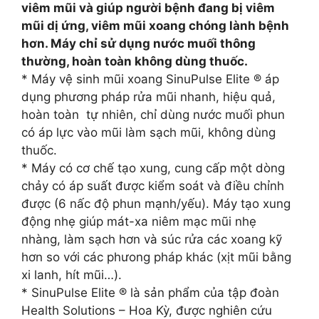
viêm mũi và giúp người bệnh đang bị viêm
mũi dị ứng, viêm mũi xoang chóng lành bệnh
hơn. Máy chỉ sử dụng nước muối thông
thường, hoàn toàn không dùng thuốc.
* Máy vệ sinh mũi xoang SinuPulse Elite ® áp
dụng phương pháp rửa mũi nhanh, hiệu quả,
hoàn toàn tự nhiên, chỉ dùng nước muối phun
có áp lực vào mũi làm sạch mũi, không dùng
thuốc.
* Máy có cơ chế tạo xung, cung cấp một dòng
chảy có áp suất được kiểm soát và điều chỉnh
được (6 nấc độ phun mạnh/yếu). Máy tạo xung
động nhẹ giúp mát-xa niêm mạc mũi nhẹ
nhàng, làm sạch hơn và súc rửa các xoang kỹ
hơn so với các phưong pháp khác (xịt mũi bằng
xi lanh, hít mũi…).
* SinuPulse Elite ® là sản phẩm của tập đoàn
Health Solutions – Hoa Kỳ, được nghiên cứu